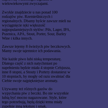
wielowiekowymi zwyczajami.
Zwykle znajdziecie u nas ponad 100
rodzajów piw. Rzemieślniczych i
regionalnych. Dbamy byście zawsze mieli na
wyciągnięcie ręki większość
najpopularniejszych stylów: Pils, Lager, IPA,
Pszenica, APA, Stout, Porter, Sour, Barley
Wine i kilka innych.
Zawsze lejemy 8 świeżych piw beczkowych.
Mamy swoje tajemnice ich podawania.
Nie każde piwo lubi niską temperaturę.
Dlatego część z nich natychmiast po
napełnieniu będzie miała 4 stopnie Celsjusza,
inne 8 stopni, a Stouty i Portery dostaniesz w
10 stopniach, by mogły od razu uwalniać dla
Ciebie swoje najpiękniejsze aromaty.
Używamy też różnych gazów do
wypychania piw z beczki. Bo nie wszystkie
lubią być mocno nagazowane. Style, które
tego potrzebują, będą dzięki temu miały
zupełnie inną teksturę i smak.