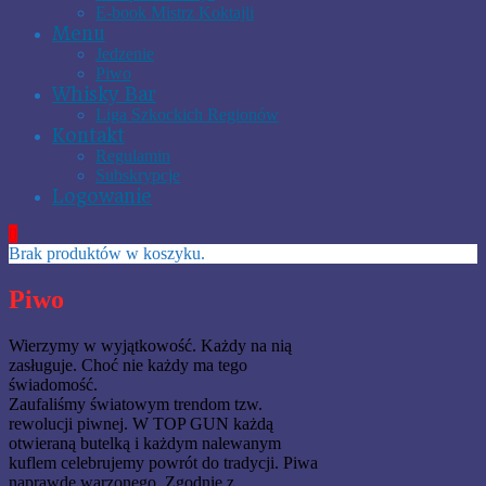
E-book Mistrz Koktajli
Menu
Jedzenie
Piwo
Whisky Bar
Liga Szkockich Regionów
Kontakt
Regulamin
Subskrypcje
Logowanie
0
Brak produktów w koszyku.
Piwo
Wierzymy w wyjątkowość. Każdy na nią
zasługuje. Choć nie każdy ma tego
świadomość.
Zaufaliśmy światowym trendom tzw.
rewolucji piwnej. W TOP GUN każdą
otwieraną butelką i każdym nalewanym
kuflem celebrujemy powrót do tradycji. Piwa
naprawdę warzonego. Zgodnie z